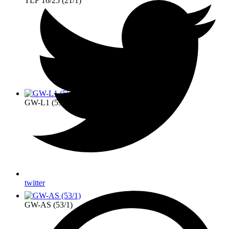
TLF 16/25 (21/1)
GW-L1 (55/1)
twitter
GW-AS (53/1)