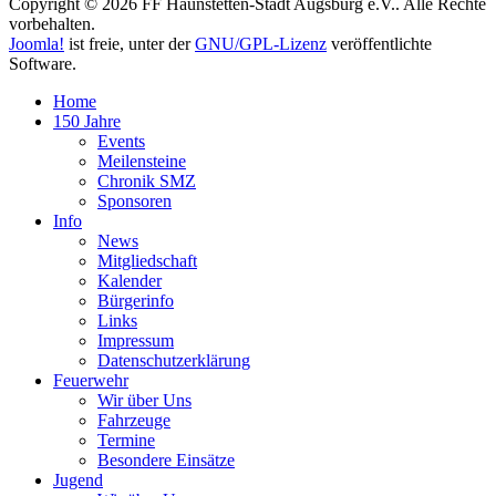
Copyright © 2026 FF Haunstetten-Stadt Augsburg e.V.. Alle Rechte
vorbehalten.
Joomla!
ist freie, unter der
GNU/GPL-Lizenz
veröffentlichte
Software.
Home
150 Jahre
Events
Meilensteine
Chronik SMZ
Sponsoren
Info
News
Mitgliedschaft
Kalender
Bürgerinfo
Links
Impressum
Datenschutzerklärung
Feuerwehr
Wir über Uns
Fahrzeuge
Termine
Besondere Einsätze
Jugend