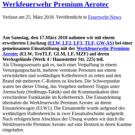
Werkfeuerwehr Premium Aerotec
Verfasst am
25. März 2018
. Veröffentlicht in
Feuerwehr-News
Am Samstag, den 17.März 2018 nahmen wir mit einem
erweiterten Löschzug (
ELW, LF2, LF3, TLF, GW-AS
) bei einer
gemeinsamen Einsatzübung mit der
Werkfeuerwehr Premium
Aerotec
(ELW, TroTLF, GLM, LF, MZF) auf deren
Werksgelände (Werk 4 / Haunstetter Str. 225) teil.
Als Übungsszenario galt es, nach einer Verpuffung in einem
Versorgungsschacht, mehrere vermisste Personen aus einem
verwinkelten und weitläufigen Kellerbereich zu retten und den
Brand mit mehreren C-Rohren zu löschen. Die Schwerpunkte
waren bei dieser Übung, das Vorgehen mehrerer Trupps unter
Atemschutz (Stoßtrupp-Taktik) und die Kommunikation über
verschiedene Funkkanäle im Kellerbereich. Die Einsatzleitung
übernahm die Werkfeuerwehr Premium Aerotec an ihrem
Einsatzleitwagen (ELW1). Die Einsatzstelle wurde aufgrund des
weitläufigen Hallenbereichs in zwei Einsatzabschnitte aufgeteilt.
Nach erfolgreichem Abschluss der Übung wurden wir durch die
Werkfeuerwehr Premium Aerotec auf eine Brotzeit in deren Kantine
eingeladen.