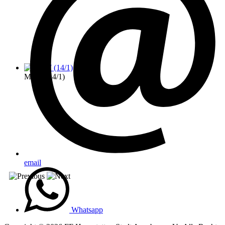
MTW (14/1)
email
Whatsapp