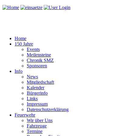
Home
150 Jahre
Events
Meilensteine
Chronik SMZ
Sponsoren
Info
News
Mitgliedschaft
Kalender
Bürgerinfo
Links
Impressum
Datenschutzerklärung
Feuerwehr
Wir über Uns
Fahrzeuge
Termine