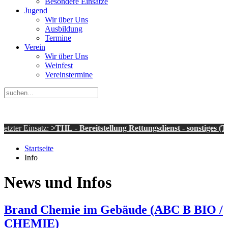
Besondere Einsätze
Jugend
Wir über Uns
Ausbildung
Termine
Verein
Wir über Uns
Weinfest
Vereinstermine
insatz:
>THL - Bereitstellung Rettungsdienst - sonstiges (THL 1)<
a
Startseite
Info
News und Infos
Brand Chemie im Gebäude (ABC B BIO /
CHEMIE)