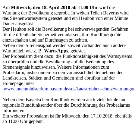
Am
Mittwoch, den 18. April 2018 ab 11.00 Uhr
wird die
Warnung der Bevölkerung geprobt. In weiten Teilen Bayerns wird
das Sirenenwarnsystem getestet und ein Heulton von einer Minute
Dauer ausgelöst.
Der Heulton soll die Bevölkerung bei schwerwiegenden Gefahren
für die öffentliche Sicherheit veranlassen, ihre Rundfunkgeräte
einzuschalten und auf Durchsagen zu achten.
Neben dem Sirenensignal werden soweit vorhanden auch andere
Warnmittel, wie z. B.
Warn-Apps
, getestet.
Der Probealarm dient dazu, die Funktionsfähigkeit des Warnsystems
zu überprüfen und die Bevölkerung auf die Bedeutung des
Sirenensignals hinzuweisen. Weitere Informationen zum
Probealarm, insbesondere zu den voraussichtlich teilnehmenden
Landkreisen, Städten und Gemeinden sind abrufbar auf der
Homepage unter
www.innenministerium.bayern.de/sus/katastrophenschutz/
warnungund
Neben dem Bayerischen Rundfunk werden auch viele lokale und
regionale Rundfunksender über die Durchführung des Probealarms
informieren.
Ein weiterer Probealarm ist für Mittwoch, den 17.10.2018, ebenfalls
ab 11.00 Uhr geplant.