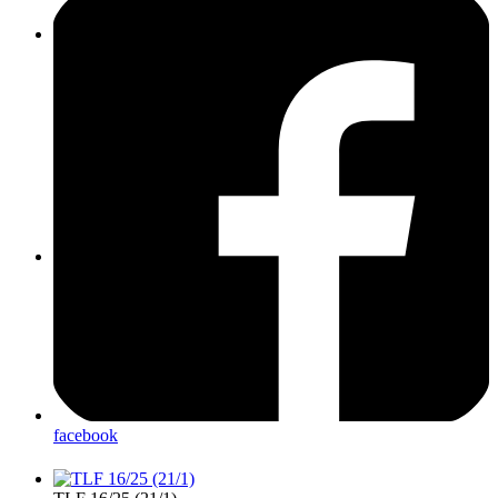
LF10 (43/1)
LF20-KatS (41/1)
facebook