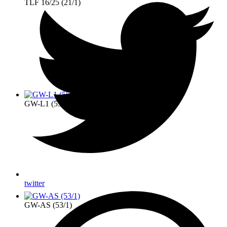
TLF 16/25 (21/1)
GW-L1 (55/1)
twitter
GW-AS (53/1)