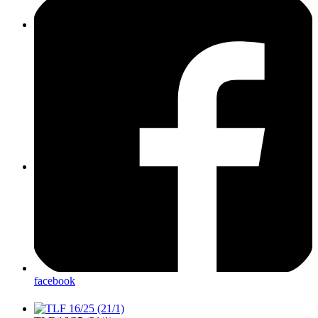
LF10 (43/1)
LF20-KatS (41/1)
facebook