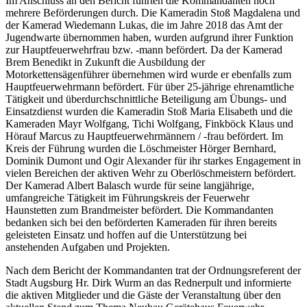
Im Anschluss an den Bericht führten die Kommandanten noch
mehrere Beförderungen durch. Die Kameradin Stoß Magdalena und
der Kamerad Wiedemann Lukas, die im Jahre 2018 das Amt der
Jugendwarte übernommen haben, wurden aufgrund ihrer Funktion
zur Hauptfeuerwehrfrau bzw. -mann befördert. Da der Kamerad
Brem Benedikt in Zukunft die Ausbildung der
Motorkettensägenführer übernehmen wird wurde er ebenfalls zum
Hauptfeuerwehrmann befördert. Für über 25-jährige ehrenamtliche
Tätigkeit und überdurchschnittliche Beteiligung am Übungs- und
Einsatzdienst wurden die Kameradin Stoß Maria Elisabeth und die
Kameraden Mayr Wolfgang, Tichi Wolfgang, Finkböck Klaus und
Hörauf Marcus zu Hauptfeuerwehrmännern / -frau befördert. Im
Kreis der Führung wurden die Löschmeister Hörger Bernhard,
Dominik Dumont und Ogir Alexander für ihr starkes Engagement in
vielen Bereichen der aktiven Wehr zu Oberlöschmeistern befördert.
Der Kamerad Albert Balasch wurde für seine langjährige,
umfangreiche Tätigkeit im Führungskreis der Feuerwehr
Haunstetten zum Brandmeister befördert. Die Kommandanten
bedanken sich bei den beförderten Kameraden für ihren bereits
geleisteten Einsatz und hoffen auf die Unterstützung bei
anstehenden Aufgaben und Projekten.
Nach dem Bericht der Kommandanten trat der Ordnungsreferent der
Stadt Augsburg Hr. Dirk Wurm an das Rednerpult und informierte
die aktiven Mitglieder und die Gäste der Veranstaltung über den