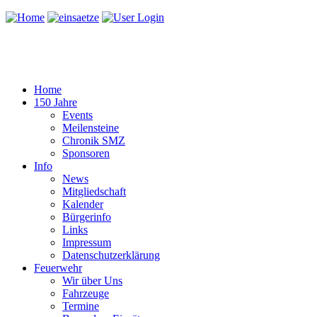
Home
150 Jahre
Events
Meilensteine
Chronik SMZ
Sponsoren
Info
News
Mitgliedschaft
Kalender
Bürgerinfo
Links
Impressum
Datenschutzerklärung
Feuerwehr
Wir über Uns
Fahrzeuge
Termine