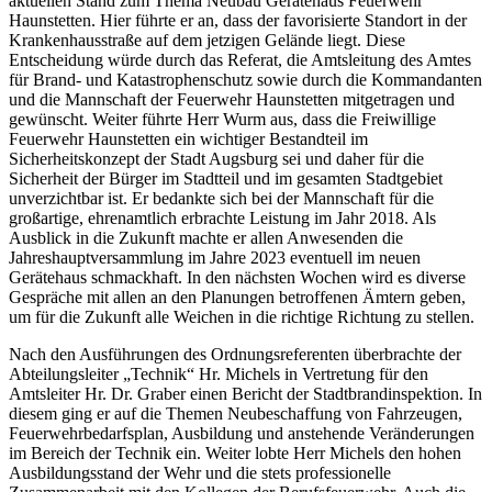
aktuellen Stand zum Thema Neubau Gerätehaus Feuerwehr
Haunstetten. Hier führte er an, dass der favorisierte Standort in der
Krankenhausstraße auf dem jetzigen Gelände liegt. Diese
Entscheidung würde durch das Referat, die Amtsleitung des Amtes
für Brand- und Katastrophenschutz sowie durch die Kommandanten
und die Mannschaft der Feuerwehr Haunstetten mitgetragen und
gewünscht. Weiter führte Herr Wurm aus, dass die Freiwillige
Feuerwehr Haunstetten ein wichtiger Bestandteil im
Sicherheitskonzept der Stadt Augsburg sei und daher für die
Sicherheit der Bürger im Stadtteil und im gesamten Stadtgebiet
unverzichtbar ist. Er bedankte sich bei der Mannschaft für die
großartige, ehrenamtlich erbrachte Leistung im Jahr 2018. Als
Ausblick in die Zukunft machte er allen Anwesenden die
Jahreshauptversammlung im Jahre 2023 eventuell im neuen
Gerätehaus schmackhaft. In den nächsten Wochen wird es diverse
Gespräche mit allen an den Planungen betroffenen Ämtern geben,
um für die Zukunft alle Weichen in die richtige Richtung zu stellen.
Nach den Ausführungen des Ordnungsreferenten überbrachte der
Abteilungsleiter „Technik“ Hr. Michels in Vertretung für den
Amtsleiter Hr. Dr. Graber einen Bericht der Stadtbrandinspektion. In
diesem ging er auf die Themen Neubeschaffung von Fahrzeugen,
Feuerwehrbedarfsplan, Ausbildung und anstehende Veränderungen
im Bereich der Technik ein. Weiter lobte Herr Michels den hohen
Ausbildungsstand der Wehr und die stets professionelle