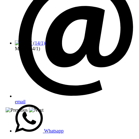
MTW (14/1)
email
Whatsapp