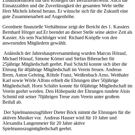
Zusammenarbeit mit den Kollegen der Berufsfeuerwehr. Auch die
Einsatzzahlen und die Zuverlässigkeit der gesamten Wehr stellte
Herr Michels lobend heraus. Er wünsche sich für die Zukunft eine
gute Zusammenarbeit auf Augenhöhe.
Geordnete finanzielle Verhältnisse zeigt der Bericht des 1. Kassiers
Bernhard Hörger auf.Er beendet an dieser Stelle seine aktive Zeit als
Kassier. Als sein Nachfolger wird Richard Knöpfle von den
anwesenden Mitgliedern gewählt.
Anlässlich der Jahreshauptversammlung wurden Marcus Hörauf,
Michael Hörauf, Simone Körner und Stefan Biberacher für
25jährige Mitgliedschaft geehrt. Paul Schichl konnte sich über die
Ehrung für 40jährige Mitgliedschaft im Verein freuen. Andreas
Brem, Anton Gehring, Röhrle Franz, Weißenbach Arno, Weithaler
Karl sowie Wörle Alfons erhielt die Ehrungen über 50jährige
Mitgliedschaft. Horst Schäfer konnte für 60jährige Mitgliedschaft im
Verein geehrt werden. Den Höhepunkt der Ehrungen rundete Alois
Schmid mit seiner 70jährigen Treue zum Verein unter großem
Beifall ab.
Der Spielmannszugführer Dieter Böck nimmt die Ehrungen für die
aktiven Musiker vor. Andreas Hauser wird für 10 Jahre und
Alexandra Langenmeier für 20 Jahre aktive
Spielmannszugmitgliedschaft geehrt.