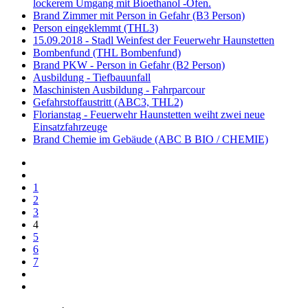
lockerem Umgang mit Bioethanol -Öfen.
Brand Zimmer mit Person in Gefahr (B3 Person)
Person eingeklemmt (THL3)
15.09.2018 - Stadl Weinfest der Feuerwehr Haunstetten
Bombenfund (THL Bombenfund)
Brand PKW - Person in Gefahr (B2 Person)
Ausbildung - Tiefbauunfall
Maschinisten Ausbildung - Fahrparcour
Gefahrstoffaustritt (ABC3, THL2)
Florianstag - Feuerwehr Haunstetten weiht zwei neue
Einsatzfahrzeuge
Brand Chemie im Gebäude (ABC B BIO / CHEMIE)
1
2
3
4
5
6
7