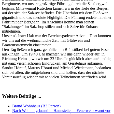
Berginnere, wo unsere großartige Führung durch die Salzbergwelt
begann. Mit zweimal Rutschen kamen wir in die Tiefe des Berges,
auf der sich der Salzsee befindet. Die Überfahrt mit dem Floß war
gigantisch und das absolute Highlight. Die Führung endete mit einer
Fahrt mit der Bergbahn. Im Anschluss konnte man seinen
"Salzhunger" im Salzshop stillen und sich Salze für Zuhause
mitnehmen.
Unser nächster Halt war der Berchtesgadener Advent. Dort konnten
wir uns auf die weihnachtliche Zeit, mit Glühwein und
Bratwurstsemmeln einstimmen.
Den Tag ließen wir ganz gemütlich im Bräustüberl bei gutem Essen
ausklingen. Um 19:40 Uhr machten wir uns dann wieder auf, in
Richtung Heimat, wo wir um 23 Uhr alle glücklich aber auch müde,
mit ganz vielen schönen Eindrücken, am Gerätehaus ankamen.
Sandra Hörauf, Marcus Hörauf und Michael Wiedemann, bedanken
sich bei allen, die mitgefahren sind und hoffen, dass der nächste
Vereinsausflug wieder mit so vielen Teilnehmern stattfinden wird.
Weitere Beiträge ...
Brand Wohnhaus (B3 Person)
Nach Wohnungsbrand in Haunstetten – Feuerwehr warnt vor