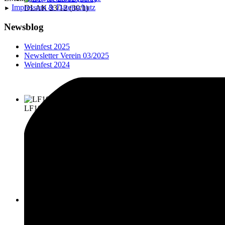
Impressu
m & Datenschutz
DLAK 23/12 (30/1)
►
Newsblog
Weinfest 2025
Newsletter Verein 03/2025
Weinfest 2024
LF10 (43/1)
LF20-KatS (41/1)