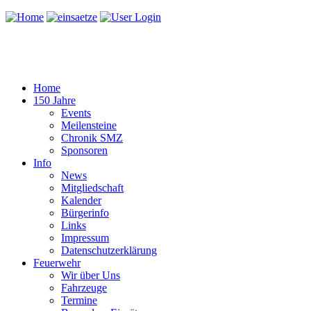
Home
150 Jahre
Events
Meilensteine
Chronik SMZ
Sponsoren
Info
News
Mitgliedschaft
Kalender
Bürgerinfo
Links
Impressum
Datenschutzerklärung
Feuerwehr
Wir über Uns
Fahrzeuge
Termine