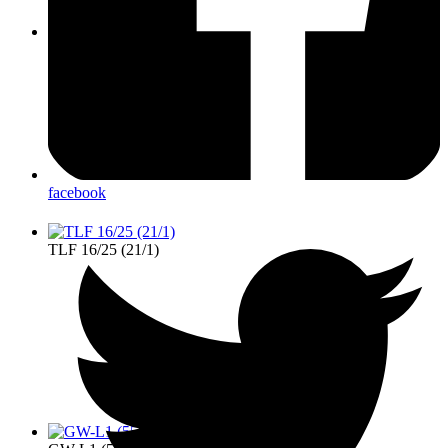
LF20-KatS (41/1)
facebook
TLF 16/25 (21/1)