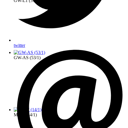
GW-L1 (55/1)
twitter
GW-AS (53/1)
MTW (14/1)