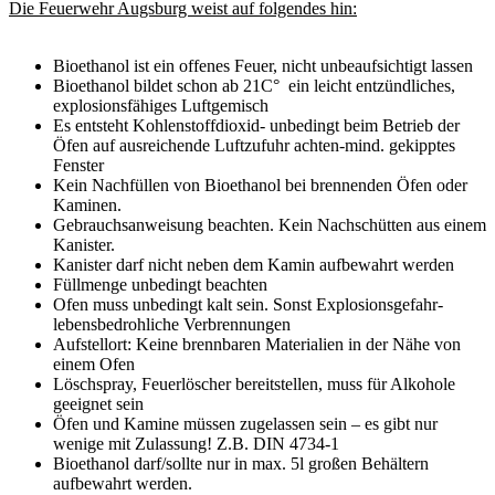
Die Feuerwehr Augsburg weist auf folgendes hin:
Bioethanol ist ein offenes Feuer, nicht unbeaufsichtigt lassen
Bioethanol bildet schon ab 21C° ein leicht entzündliches,
explosionsfähiges Luftgemisch
Es entsteht Kohlenstoffdioxid- unbedingt beim Betrieb der
Öfen auf ausreichende Luftzufuhr achten-mind. gekipptes
Fenster
Kein Nachfüllen von Bioethanol bei brennenden Öfen oder
Kaminen.
Gebrauchsanweisung beachten. Kein Nachschütten aus einem
Kanister.
Kanister darf nicht neben dem Kamin aufbewahrt werden
Füllmenge unbedingt beachten
Ofen muss unbedingt kalt sein. Sonst Explosionsgefahr-
lebensbedrohliche Verbrennungen
Aufstellort: Keine brennbaren Materialien in der Nähe von
einem Ofen
Löschspray, Feuerlöscher bereitstellen, muss für Alkohole
geeignet sein
Öfen und Kamine müssen zugelassen sein – es gibt nur
wenige mit Zulassung! Z.B. DIN 4734-1
Bioethanol darf/sollte nur in max. 5l großen Behältern
aufbewahrt werden.