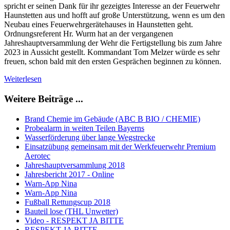
spricht er seinen Dank für ihr gezeigtes Interesse an der Feuerwehr
Haunstetten aus und hofft auf große Unterstützung, wenn es um den
Neubau eines Feuerwehrgerätehauses in Haunstetten geht.
Ordnungsreferent Hr. Wurm hat an der vergangenen
Jahreshauptversammlung der Wehr die Fertigstellung bis zum Jahre
2023 in Aussicht gestellt. Kommandant Tom Melzer würde es sehr
freuen, schon bald mit den ersten Gesprächen beginnen zu können.
Weiterlesen
Weitere Beiträge ...
Brand Chemie im Gebäude (ABC B BIO / CHEMIE)
Probealarm in weiten Teilen Bayerns
Wasserförderung über lange Wegstrecke
Einsatzübung gemeinsam mit der Werkfeuerwehr Premium
Aerotec
Jahreshauptversammlung 2018
Jahresbericht 2017 - Online
Warn-App Nina
Warn-App Nina
Fußball Rettungscup 2018
Bauteil lose (THL Unwetter)
Video - RESPEKT JA BITTE
RESPEKT JA BITTE