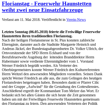
Florianstag - Feuerwehr Haunstetten
weiht zwei neue Einsatzfahrzeuge
Verfasst am
11. Mai 2018
. Veröffentlicht in
Verein-News
Letzten Sonntag (06.05.2018) feierte die Freiwillige Feuerwehr
Haunstetten ihren traditionellen Florianstag.
Nach der heiligen Floriansmesse in St. Pius konnten zahlreiche
Ehrengäste, darunter auch die Stadträte Margarete Heinrich und
Andreas Jäckel, der Bundestagsabgeordneten Dr. Volker Ullrich, der
Ortsvorsitzende der SPD Herrn Eckhard und von der
Berufsfeuerwehr Augsburg der leitenden Branddirektor Herrn
Habermaier sowie verdiente Ehrenmitglieder vom 1. Vorstand
Werner Friedrich begrüßt werden. Als Vertreter des
Oberbürgermeisters konnte Werner Friedrich den Kulturreferenten
Herrn Weitzel den anwesenden Mitgliedern vorstellen. Seinen Dank
spricht Werner Friedrich an alle aus, die zum Gelingen des heutigen
Floriansfestes beigetragen haben. Besonders dankt er Pfarrer Cilic
und der Gruppe „Aufwind“ für die Gestaltung des Gottesdienstes.
Anschließend ergreift der Kommandant Tom Melzer das Wort. Er
bedankt sich bei allen Gästen die sich heute die Zeit genommen
haben um mit der Freiwilligen Feuerwehr Haunstetten gemeinsam
den Florianstag zu feiern. Den anwesenden Vertretern der Politik