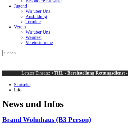
Besondere Einsätze
Jugend
Wir über Uns
Ausbildung
Termine
Verein
Wir über Uns
Weinfest
Vereinstermine
Letzter Einsatz:
>THL - Bereitstellung Rettungsdienst - sonstige
Startseite
Info
News und Infos
Brand Wohnhaus (B3 Person)