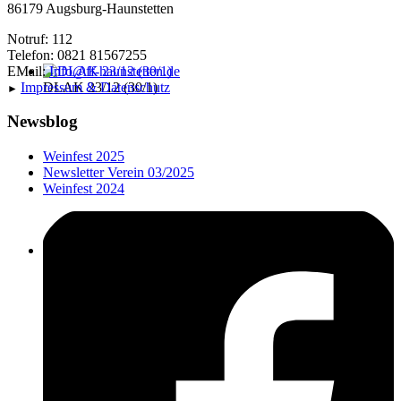
86179 Augsburg-Haunstetten
Notruf: 112
Telefon: 0821 81567255
EMail:
Info@ff-haunstetten.de
Impressu
m & Datenschutz
DLAK 23/12 (30/1)
►
Newsblog
Weinfest 2025
Newsletter Verein 03/2025
Weinfest 2024
LF10 (43/1)