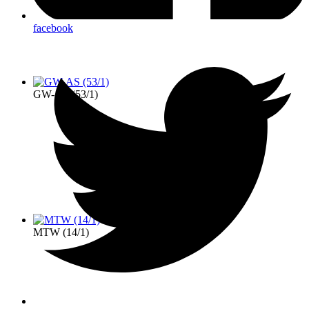
facebook
GW-AS (53/1)
MTW (14/1)