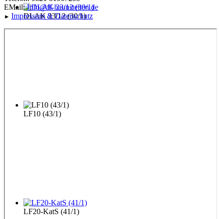
EMail:
Info@ff-haunstetten.de
Impressu
m & Datenschutz
DLAK 23/12 (30/1)
►
LF10 (43/1)
LF20-KatS (41/1)