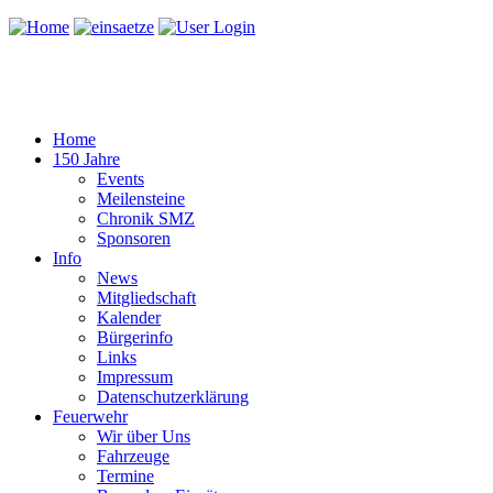
Home
150 Jahre
Events
Meilensteine
Chronik SMZ
Sponsoren
Info
News
Mitgliedschaft
Kalender
Bürgerinfo
Links
Impressum
Datenschutzerklärung
Feuerwehr
Wir über Uns
Fahrzeuge
Termine