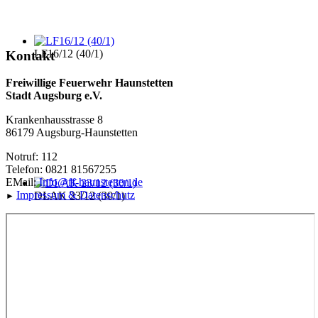
LF16/12 (40/1)
Kontakt
Freiwillige Feuerwehr Haunstetten
Stadt Augsburg e.V.
Krankenhausstrasse 8
86179 Augsburg-Haunstetten
Notruf: 112
Telefon: 0821 81567255
EMail:
Info@ff-haunstetten.de
Impressu
m & Datenschutz
DLAK 23/12 (30/1)
►