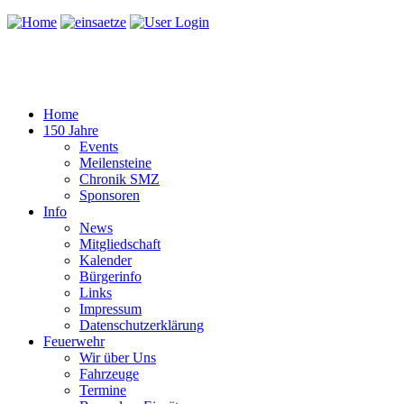
Home
150 Jahre
Events
Meilensteine
Chronik SMZ
Sponsoren
Info
News
Mitgliedschaft
Kalender
Bürgerinfo
Links
Impressum
Datenschutzerklärung
Feuerwehr
Wir über Uns
Fahrzeuge
Termine