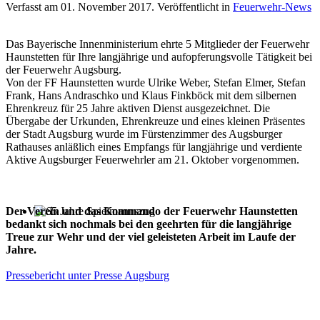
Verfasst am
01. November 2017
. Veröffentlicht in
Feuerwehr-News
Das Bayerische Innenministerium ehrte 5 Mitglieder der Feuerwehr
Haunstetten für Ihre
langjährige und aufopferungsvolle Tätigkeit bei
der Feuerwehr Augsburg.
Von der FF Haunstetten wurde Ulrike Weber, Stefan Elmer, Stefan
Frank, Hans Andraschko und Klaus Finkböck mit dem
silbernen
Ehrenkreuz für 25 Jahre aktiven Dienst ausgezeichnet.
Die
Übergabe der Urkunden, Ehrenkreuze und eines kleinen Präsentes
der Stadt Augsburg
wurde im Fürstenzimmer des Augsburger
Rathauses anläßlich eines Empfangs
für langjährige und verdiente
Aktive Augsburger Feuerwehrler am 21. Oktober vorgenommen.
Der Verein und das Kommando der Feuerwehr Haunstetten
bedankt sich nochmals bei den
geehrten für die langjährige
65 Jahre Spielmannszug
Treue zur Wehr und der viel geleisteten Arbeit im Laufe der
Jahre.
Pressebericht unter Presse Augsburg