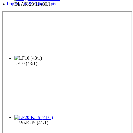
Impressu
m & Datenschutz
DLAK 23/12 (30/1)
►
LF10 (43/1)
LF20-KatS (41/1)