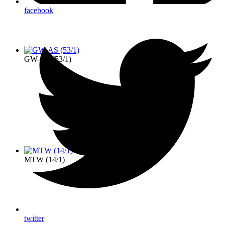
facebook
GW-AS (53/1)
MTW (14/1)
twitter