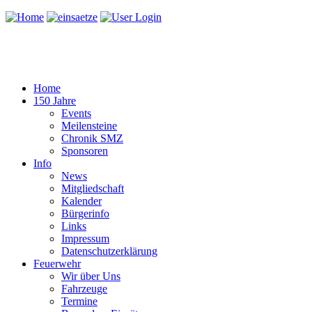
Home
150 Jahre
Events
Meilensteine
Chronik SMZ
Sponsoren
Info
News
Mitgliedschaft
Kalender
Bürgerinfo
Links
Impressum
Datenschutzerklärung
Feuerwehr
Wir über Uns
Fahrzeuge
Termine