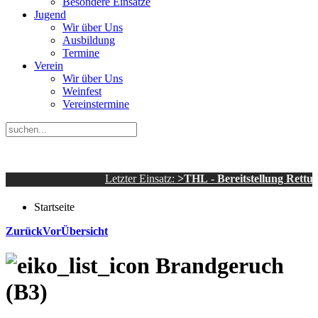
Besondere Einsätze
Jugend
Wir über Uns
Ausbildung
Termine
Verein
Wir über Uns
Weinfest
Vereinstermine
Letzter Einsatz:
>THL - Bereitstellung Rettungsd
Startseite
Zurück
Vor
Übersicht
Brandgeruch
(B3)