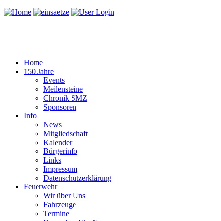
Home
150 Jahre
Events
Meilensteine
Chronik SMZ
Sponsoren
Info
News
Mitgliedschaft
Kalender
Bürgerinfo
Links
Impressum
Datenschutzerklärung
Feuerwehr
Wir über Uns
Fahrzeuge
Termine