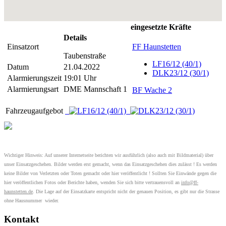
eingesetzte Kräfte
Details
Einsatzort
FF Haunstetten
Taubenstraße
LF16/12 (40/1)
Datum
21.04.2022
DLK23/12 (30/1)
Alarmierungszeit
19:01 Uhr
Alarmierungsart
DME Mannschaft 1
BF Wache 2
Fahrzeugaufgebot
Wichtiger Hinweis: Auf unserer Internetseite berichten wir ausführlich (also auch mit Bildmaterial) über
unser Einsatzgeschehen. Bilder werden erst gemacht, wenn das Einsatzgeschehen dies zulässt ! Es werden
keine Bilder von Verletzten oder Toten gemacht oder hier veröffentlicht ! Sollten Sie Einwände gegen die
hier veröffentlichen Fotos oder Berichte haben, wenden Sie sich bitte vertrauensvoll an
info@ff-
haunstetten.de
. Die Lage auf der Einsatzkarte entspricht nicht der genauen Position, es gibt nur die Strasse
ohne Hausnummer wieder.
Kontakt