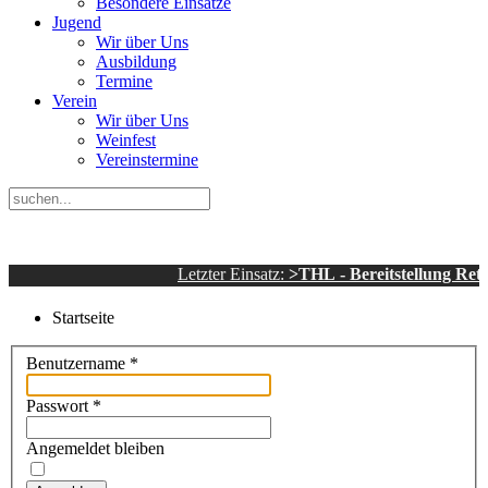
Besondere Einsätze
Jugend
Wir über Uns
Ausbildung
Termine
Verein
Wir über Uns
Weinfest
Vereinstermine
Letzter Einsatz:
>THL - Bereitstellung Rettung
Startseite
Benutzername
*
Passwort
*
Angemeldet bleiben