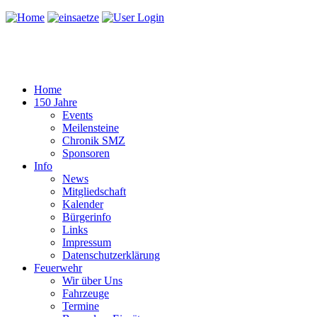
Home
150 Jahre
Events
Meilensteine
Chronik SMZ
Sponsoren
Info
News
Mitgliedschaft
Kalender
Bürgerinfo
Links
Impressum
Datenschutzerklärung
Feuerwehr
Wir über Uns
Fahrzeuge
Termine