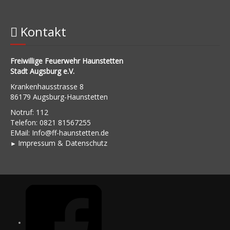
Kontakt
Freiwillige Feuerwehr Haunstetten
Stadt Augsburg e.V.
Krankenhausstrasse 8
86179 Augsburg-Haunstetten
Notruf: 112
Telefon: 0821 81567255
EMail:
Info@ff-haunstetten.de
Impressu
m & Datenschutz
►