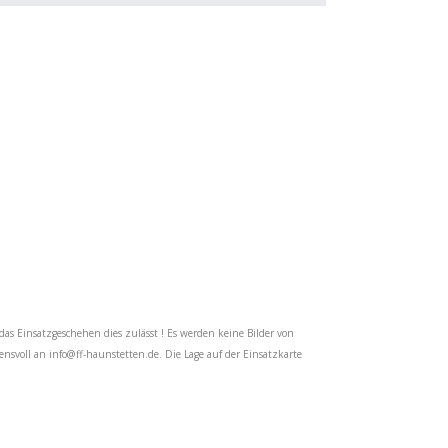
das Einsatzgeschehen dies zulässt ! Es werden keine Bilder von
uensvoll an
info@ff-haunstetten.de
. Die Lage auf der Einsatzkarte