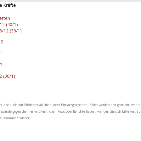
e Kräfte
etten
12 (40/1)
/12 (30/1)
 2
 1
en
ch (also auch mit Bildmaterial) über unser Einsatzgeschehen. Bilder werden erst gemacht, wenn 
Einwände gegen die hier veröffentlichen Fotos oder Berichte haben, wenden Sie sich bitte vertra
e Hausnummer wieder.