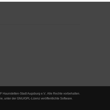
F Haunstetten-Stadt Augsburg e.V.. Alle Rechte vorbehalten.
eie, unter der
GNU/GPL-Lizenz
veröffentlichte Software.