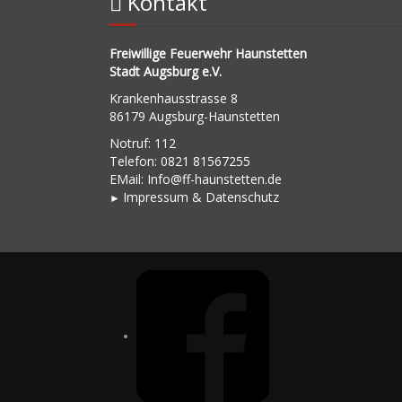
Kontakt
Freiwillige Feuerwehr Haunstetten
Stadt Augsburg e.V.
Krankenhausstrasse 8
86179 Augsburg-Haunstetten
Notruf: 112
Telefon: 0821 81567255
EMail:
Info@ff-haunstetten.de
Impressu
m & Datenschutz
►