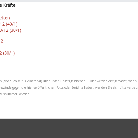
e Kräfte
etten
12 (40/1)
/12 (30/1)
 2
ch (also auch mit Bildmaterial) über unser Einsatzgeschehen. Bilder werden erst gemacht, wenn 
Einwände gegen die hier veröffentlichen Fotos oder Berichte haben, wenden Sie sich bitte vertra
e Hausnummer wieder.