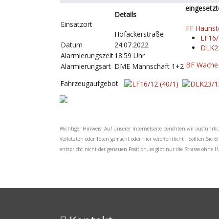
eingesetzt
Details
Einsatzort
FF Haunst
Hofackerstraße
LF16/
Datum
24.07.2022
DLK23
Alarmierungszeit
18:59 Uhr
BF Wache
Alarmierungsart
DME Mannschaft 1+2
Fahrzeugaufgebot
Wichtiger Hinweis: Auf unserer Internetseite berichten wir ausführli
Verletzten oder Toten gemacht oder hier veröffentlicht ! Sollten Sie 
entspricht nicht der genauen Position, es gibt nur die Strasse ohn