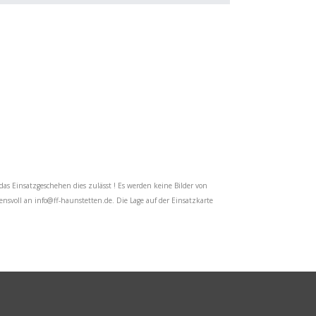
das Einsatzgeschehen dies zulässt ! Es werden keine Bilder von
uensvoll an
info@ff-haunstetten.de
. Die Lage auf der Einsatzkarte