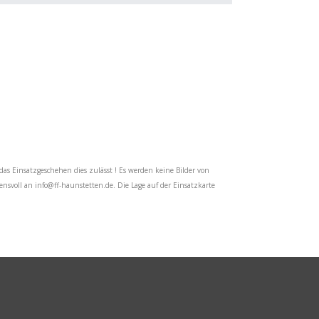
das Einsatzgeschehen dies zulässt ! Es werden keine Bilder von
uensvoll an
info@ff-haunstetten.de
. Die Lage auf der Einsatzkarte