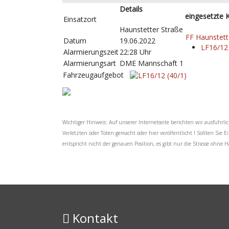
Details
eingesetzte K
Einsatzort
Haunstetter Straße
FF Haunstet
Datum
19.06.2022
LF16/12 
Alarmierungszeit
22:28 Uhr
Alarmierungsart
DME Mannschaft 1
Fahrzeugaufgebot
Wichtiger Hinweis: Auf unserer Internetseite berichten wir ausführli
Verletzten oder Toten gemacht oder hier veröffentlicht ! Sollten Sie 
entspricht nicht der genauen Position, es gibt nur die Strasse ohn
Kontakt