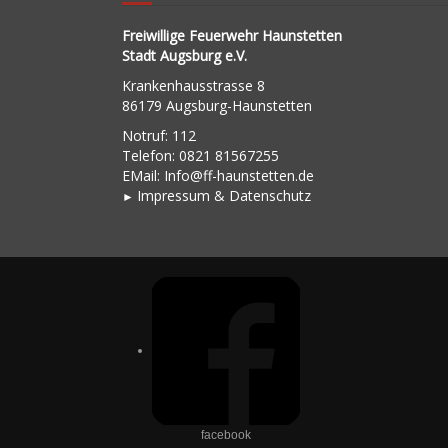
Freiwillige Feuerwehr Haunstetten
Stadt Augsburg e.V.
Krankenhausstrasse 8
86179 Augsburg-Haunstetten
Notruf: 112
Telefon: 0821 81567255
EMail:
Info@ff-haunstetten.de
Impressu
m & Datenschutz
►
facebook