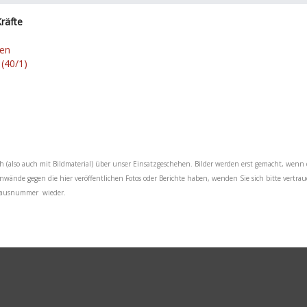
räfte
ten
(40/1)
ch (also auch mit Bildmaterial) über unser Einsatzgeschehen. Bilder werden erst gemacht, wenn 
Einwände gegen die hier veröffentlichen Fotos oder Berichte haben, wenden Sie sich bitte vertra
e Hausnummer wieder.