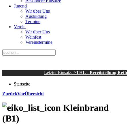
Besondere Einsätze
Jugend
Wir über Uns
Ausbildung
Termine
Verein
Wir über Uns
Weinfest
Vereinstermine
Letzter Einsatz:
>THL - Bereitstellung Rettungsd
Startseite
Zurück
Vor
Übersicht
Kleinbrand
(B1)