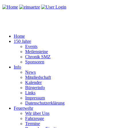
Home
150 Jahre
Events
Meilensteine
Chronik SMZ
Sponsoren
Info
News
Mitgliedschaft
Kalender
Bürgerinfo
Links
Impressum
Datenschutzerklärung
Feuerwehr
Wir über Uns
Fahrzeuge
Termine