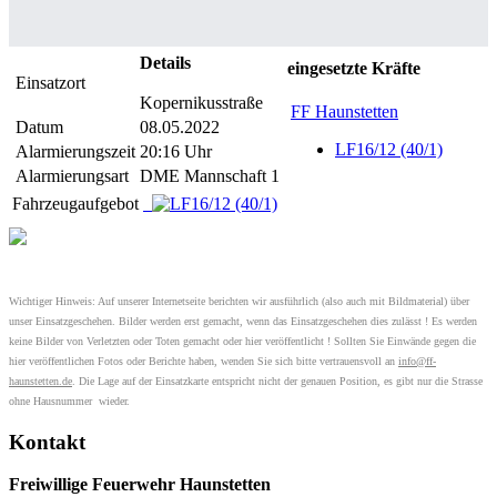
Details
eingesetzte Kräfte
Einsatzort
Kopernikusstraße
FF Haunstetten
Datum
08.05.2022
LF16/12 (40/1)
Alarmierungszeit
20:16 Uhr
Alarmierungsart
DME Mannschaft 1
Fahrzeugaufgebot
Wichtiger Hinweis: Auf unserer Internetseite berichten wir ausführlich (also auch mit Bildmaterial) über
unser Einsatzgeschehen. Bilder werden erst gemacht, wenn das Einsatzgeschehen dies zulässt ! Es werden
keine Bilder von Verletzten oder Toten gemacht oder hier veröffentlicht ! Sollten Sie Einwände gegen die
hier veröffentlichen Fotos oder Berichte haben, wenden Sie sich bitte vertrauensvoll an
info@ff-
haunstetten.de
. Die Lage auf der Einsatzkarte entspricht nicht der genauen Position, es gibt nur die Strasse
ohne Hausnummer wieder.
Kontakt
Freiwillige Feuerwehr Haunstetten