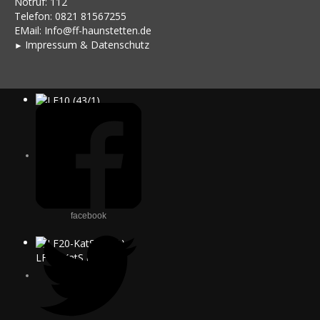
Notruf: 112
Telefon: 0821 81567255
EMail:
Info@ff-haunstetten.de
Impressu
m & Datenschutz
►
LF10 (43/1)
facebook
LF20-KatS (41/1)