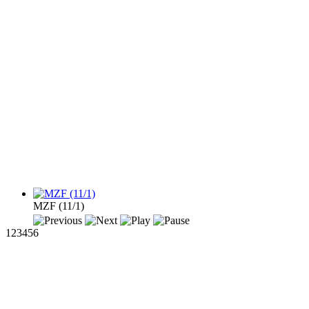
MZF (11/1)
1
2
3
4
5
6