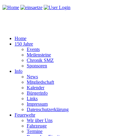
Home
150 Jahre
Events
Meilensteine
Chronik SMZ
Sponsoren
Info
News
Mitgliedschaft
Kalender
Bürgerinfo
Links
Impressum
Datenschutzerklärung
Feuerwehr
Wir über Uns
Fahrzeuge
Termine